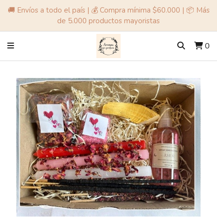
🚚 Envíos a todo el país | 💰 Compra mínima $60.000 | 📦 Más
de 5.000 productos mayoristas
0