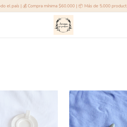
odo el país | 💰 Compra mínima $60.000 | 📦 Más de 5.000 produc