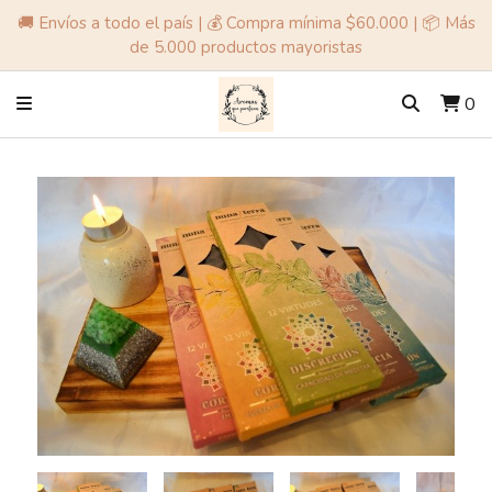
🚚 Envíos a todo el país | 💰 Compra mínima $60.000 | 📦 Más
de 5.000 productos mayoristas
0