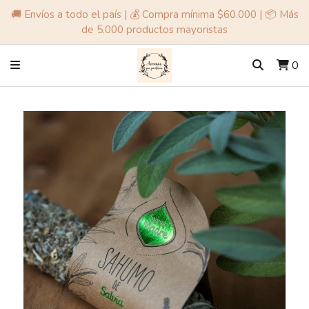
🚚 Envíos a todo el país | 💰 Compra mínima $60.000 | 📦 Más
de 5.000 productos mayoristas
0