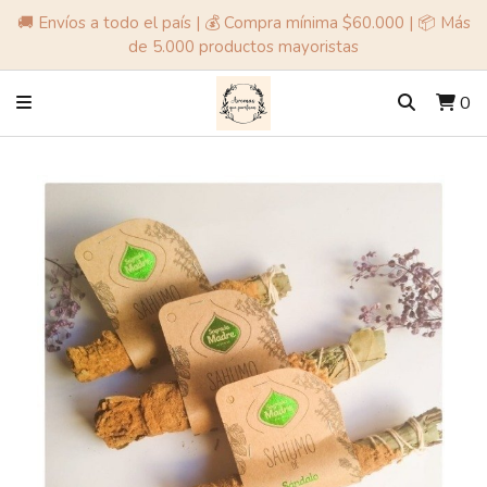
🚚 Envíos a todo el país | 💰 Compra mínima $60.000 | 📦 Más
de 5.000 productos mayoristas
0