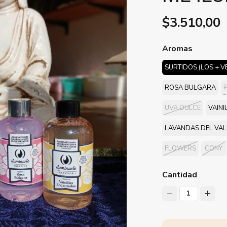
$3.510,00
Aromas
SURTIDOS (LOS + 
ROSA BULGARA
P
UVA DULCE
VAIN
LAVANDAS DEL VAL
FLOWERS
CONY
Cantidad
1