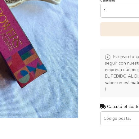
Cantidad
El envio lo 
seguir con nuest
empresa que mej
EL PEDIDO AL D
saber un estimat
!
Calculá el cost