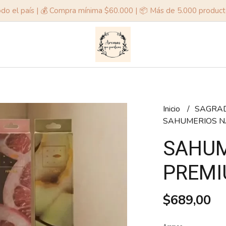
odo el país | 💰 Compra mínima $60.000 | 📦 Más de 5.000 produc
Inicio
SAGRA
SAHUMERIOS N
SAHUM
PREMI
$689,00