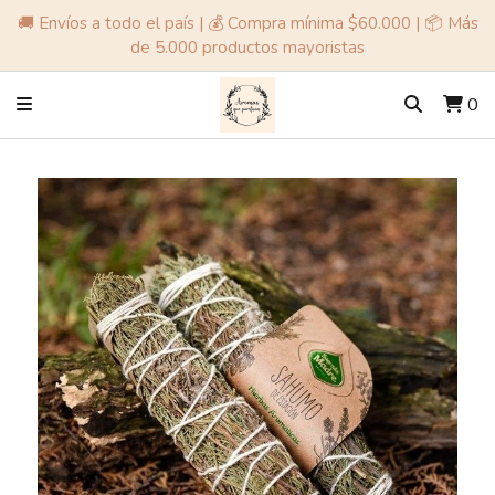
🚚 Envíos a todo el país | 💰 Compra mínima $60.000 | 📦 Más
de 5.000 productos mayoristas
0